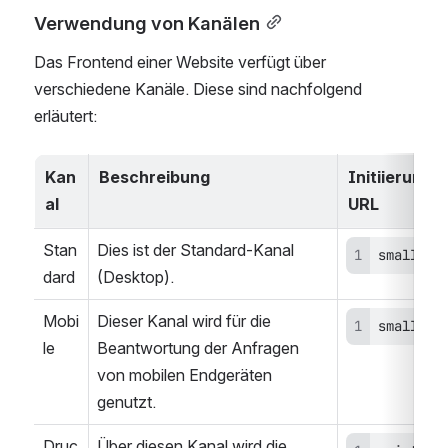
Verwendung von Kanälen
Das Frontend einer Website verfügt über 
verschiedene Kanäle. Diese sind nachfolgend 
erläutert:
Kan
Beschreibung
Initiierung vi
al
URL
Stan
Dies ist der Standard-Kanal 
smallscr
dard
(Desktop).
Mobi
Dieser Kanal wird für die 
smallscr
le
Beantwortung der Anfragen 
von mobilen Endgeräten 
genutzt.
Druc
Über diesen Kanal wird die 