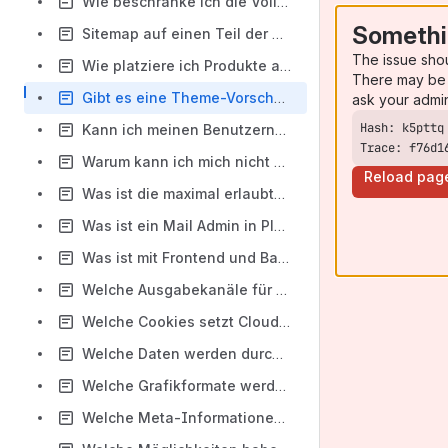
Wie beschränke ich die Volltextsuche auf einen Teil der Seite?
Somethi
Sitemap auf einen Teil der Seite beschränken
The issue sho
Wie platziere ich Produkte auf einer Landingpage?
There may be 
Gibt es eine Theme-Vorschau?
ask your admi
Kann ich meinen Benutzername ändern?
Trace: f76d1
Warum kann ich mich nicht einloggen?
Reload pag
Was ist die maximal erlaubte Grösse eines E-Mails?
Was ist ein Mail Admin in Plesk?
Was ist mit Frontend und Backend gemeint?
Welche Ausgabekanäle für das Frontend gibt es?
Welche Cookies setzt Cloudrexx?
Welche Daten werden durch die Formulare erfasst?
Welche Grafikformate werden unterstützt?
Welche Meta-Informationen zum Theme gibt es?