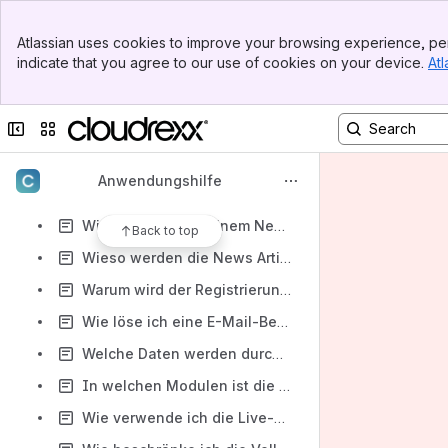
Wie indexiere ich Daten aus dem Katalog?
Banner
Wie integriere ich Google Maps in den Katalog?
Atlassian uses cookies to improve your browsing experience, per
Top Bar
indicate that you agree to our use of cookies on your device.
Atl
Wie löse ich eine E-Mail-Benachrichtigung aus dem Katalog aus?
Sidebar
Main Content
Wie richte ich eine sprechende URL ein?
Collapse sidebar
Switch sites or apps
Wie ändere ich das Anzeigeformat der Einträge?
Wieso wird der Eintrag nicht in allen Sprachen angezeigt?
Anwendungshilfe
Wie aktiviere ich die RSS Feed Generierung?
Wie kann ich von einem News Artikel eine Vorschau anzeigen lassen?
Back to top
Wieso werden die News Artikel nicht in allen Sprachen angezeigt?
Warum wird der Registrierungslink auf der Website nicht angezeigt?
Wie löse ich eine E-Mail-Benachrichtigungen aus dem Kalender aus?
Welche Daten werden durch den Kalender erfasst?
In welchen Modulen ist die Volltextsuche integriert?
Wie verwende ich die Live-Suche?