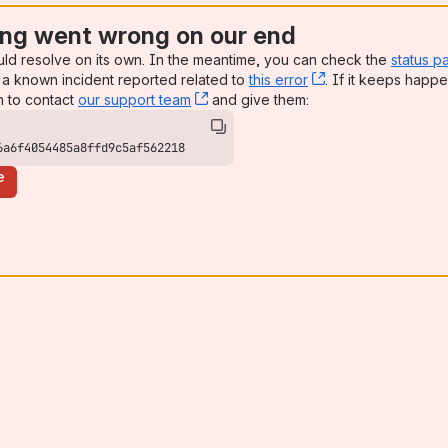
ng went wrong on our end
uld resolve on its own. In the meantime, you can check the
status p
a known incident reported related to
this error
, (opens new win
. If it keeps happe
n to contact
our support team
, (opens new window)
and give them:
6a6f4054485a8ffd9c5af562218
e